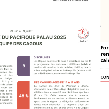
For
ren
cal
CON