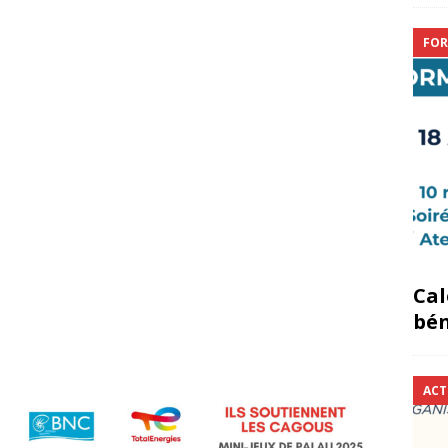
FOR
Cal
bén
ACT