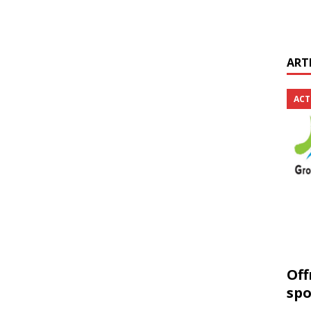
ART
ACT
Off
spo