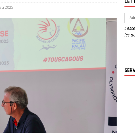
LET
au 2025
L’ess
les d
SERV