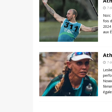
Ath
7 
Noïc 
fois 
2024 
aux É
Ath
7 
Lesli
perfo
Nowic
fémin
égal