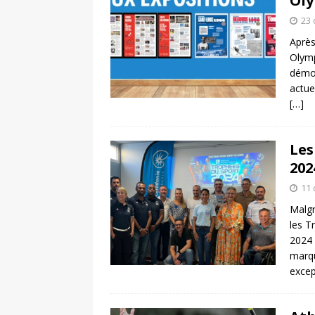
Oly
23
Après
Olymp
démon
actue
[…]
Les
202
11
Malgr
les T
2024 
marq
excep