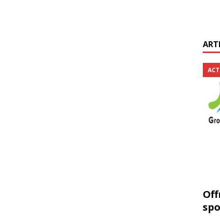
ART
ACT
Off
spo