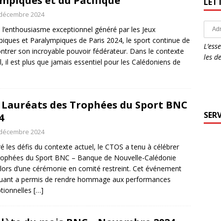
mpiques et du Pacifique
LET
 décembre 2024
 l’enthousiasme exceptionnel généré par les Jeux
iques et Paralympiques de Paris 2024, le sport continue de
L’ess
trer son incroyable pouvoir fédérateur. Dans le contexte
les d
l, il est plus que jamais essentiel pour les Calédoniens de
 Lauréats des Trophées du Sport BNC
SERV
4
 décembre 2024
é les défis du contexte actuel, le CTOS a tenu à célébrer
rophées du Sport BNC – Banque de Nouvelle-Calédonie
lors d’une cérémonie en comité restreint. Cet événement
uant a permis de rendre hommage aux performances
tionnelles
[…]