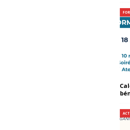
FOR
Cal
bén
ACT