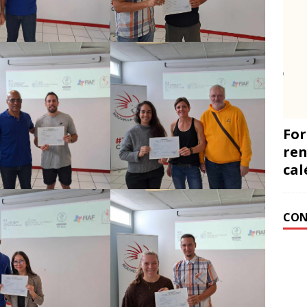
For
ren
cal
CON