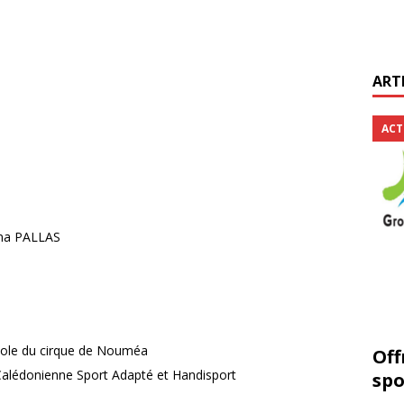
ART
ACT
ana PALLAS
cole du cirque de Nouméa
Off
Calédonienne Sport Adapté et Handisport
spo