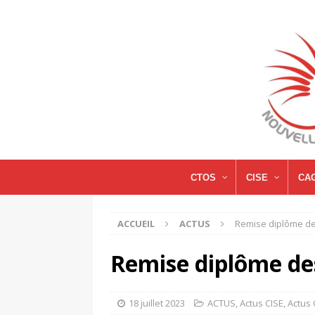
CTOS
CISE
CA
ACCUEIL
ACTUS
Remise diplôme de
Remise diplôme de
18 juillet 2023
ACTUS
,
Actus CISE
,
Actus