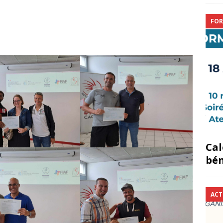
FOR
Cal
bén
ACT