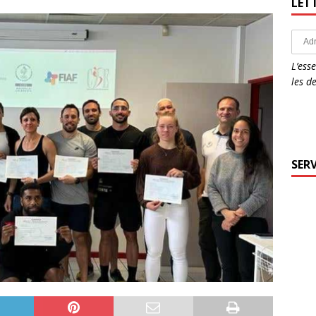
LET
L’ess
les d
SERV